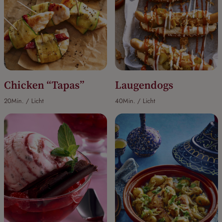
Chicken “Tapas”
Laugendogs
20Min. / Licht
40Min. / Licht