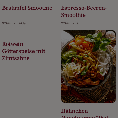
Bratapfel Smoothie
Espresso-Beeren-
Smoothie
90Min. / middel
20Min. / Licht
Rotwein
Götterspeise mit
Zimtsahne
Hähnchen
Nudelpfanne "Pad