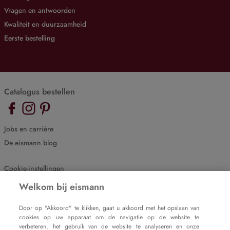
Vragen en antwoorden
Kwaliteit en duurzaamheid
Eerste bestelling
Catalogus bestellen
Jobs en carrière
De eismann blog
Cookie-instellingen
Impressum
Welkom bij eismann
Gegevensbeveiliging
Door op "Akkoord" te klikken, gaat u akkoord met het opslaan van
cookies op uw apparaat om de navigatie op de website te
verbeteren, het gebruik van de website te analyseren en onze