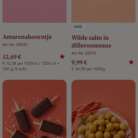
MSC
Amarenahoorntje
Wilde zalm in
dilleroomsaus
Art.-Nr. 40057
Art.-Nr. 25173
12,69 €
9,99 €
€ 10,58 per 1000ml / 1200 ml =
760 g, 8 stuks
€ 24,98 per 1000g