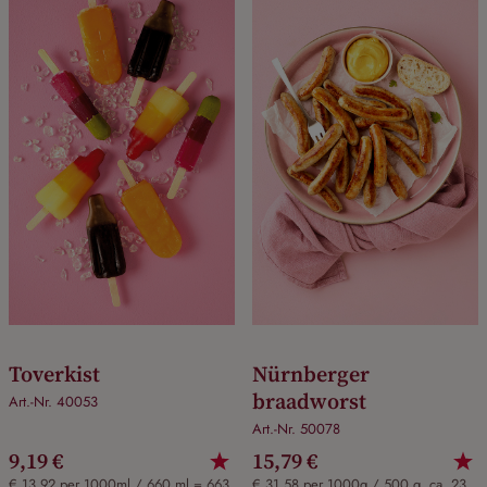
Toverkist
Nürnberger
braadworst
Art.-Nr. 40053
Art.-Nr. 50078
9,19 €
15,79 €
€ 13,92 per 1000ml / 660 ml = 663
€ 31,58 per 1000g / 500 g, ca. 23