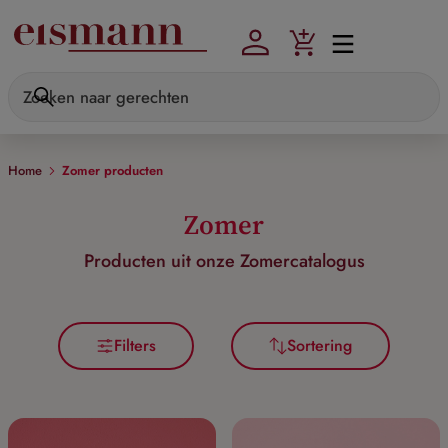
Skip to main content
Home
Zomer producten
Zomer
Producten uit onze Zomercatalogus
Filters
Sortering