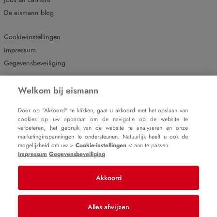
De eismann blog
Cookie-instellingen
Impressum
Gegevensbeveiliging
Welkom bij eismann
Door op "Akkoord" te klikken, gaat u akkoord met het opslaan van
cookies op uw apparaat om de navigatie op de website te
verbeteren, het gebruik van de website te analyseren en onze
marketinginspanningen te ondersteunen. Natuurlijk heeft u ook de
mogelijkheid om uw >
Cookie-instellingen
< aan te passen.
© 2007 – 2025
Impressum
Gegevensbeveiliging
eismann b.v.
Akkoord
Alles afwijzen