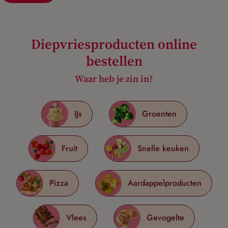
Diepvriesproducten online
bestellen
Waar heb je zin in?
IJs
Groenten
Fruit
Snelle keuken
Pizza
Aardappelproducten
Vlees
Gevogelte