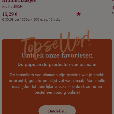
Art.-Nr. 50054
15,29 €
€
€ 30,58 per 1000g / 500 g, ca. 15 stuks
Topseller!
Ontdek onze favorieten
De populairste producten van eismann
De topsellers van eismann zijn precies wat je zoekt:
beproefd, geliefd en altijd vol van smaak. Van snelle
maaltijden tot heerlijke snacks – ontdek ze nu en
bestel eenvoudig online!
Ontdek nu