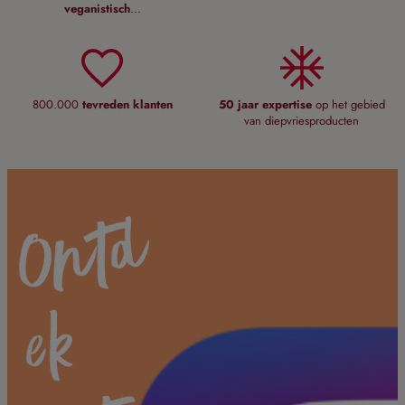
veganistisch
...
800.000
tevreden klanten
50 jaar expertise
op het gebied
van diepvriesproducten
O
n
t
d
e
h
e
n
o
I
n
s
t
g
r
a
m
k