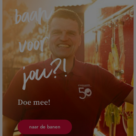
n
r
!
Doe mee!
naar de banen