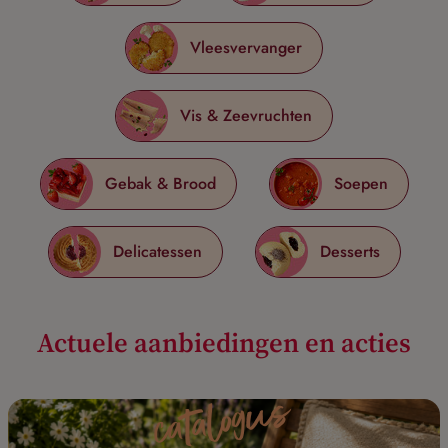
Vleesvervanger
Vis & Zeevruchten
Gebak & Brood
Soepen
Delicatessen
Desserts
Actuele aanbiedingen en acties
catalogus