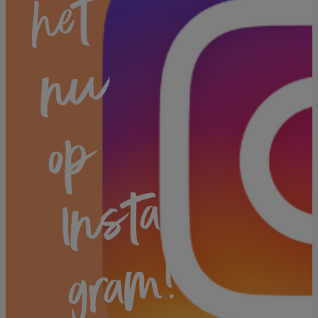
t
u
p
a
!