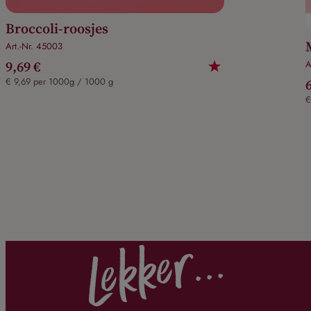
Broccoli-roosjes
Art.-Nr. 45003
9,69 €
A
€ 9,69 per 1000g / 1000 g
€
Lekker...