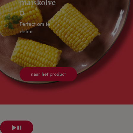
maïskolve
n
Perfect om te
delen
naar het product