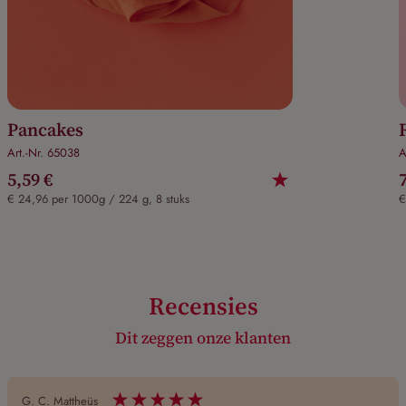
Pancakes
Art.-Nr. 65038
A
5,59 €
€ 24,96 per 1000g / 224 g, 8 stuks
€
Recensies
Dit zeggen onze klanten
G. C. Mattheüs