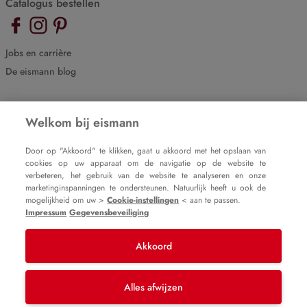
Catalogus bestellen
Jobs en carrière
De eismann blog
Cookie-instellingen
Welkom bij eismann
Impressum
Gegevensbeveiliging
Door op "Akkoord" te klikken, gaat u akkoord met het opslaan van
cookies op uw apparaat om de navigatie op de website te
verbeteren, het gebruik van de website te analyseren en onze
marketinginspanningen te ondersteunen. Natuurlijk heeft u ook de
mogelijkheid om uw >
Cookie-instellingen
< aan te passen.
Impressum
Gegevensbeveiliging
Akkoord
© 2007 – 2025
eismann b.v.
Alles afwijzen