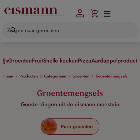
Skip to main content
IJs
Groenten
Fruit
Snelle keuken
Pizza
Aardappelproduct
Home
Producten
Categorieën
Groenten
Groentemengsels
Groentemengsels
Goede dingen uit de eismann moestuin
Pure groenten