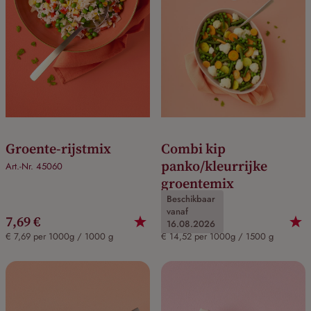
Groente-rijstmix
Combi kip
panko/kleurrijke
Art.-Nr. 45060
groentemix
Beschikbaar
Art.-Nr. 31120
vanaf
7,69 €
21,78 €
16.08.2026
€ 7,69 per 1000g / 1000 g
€ 14,52 per 1000g / 1500 g