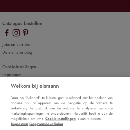
Catalogus bestellen
Jobs en carrière
De eismann blog
Cookie-instellingen
Impressum
Gegevensbeveiliging
Welkom bij eismann
Door op "Akkoord" te klikken, gaat u akkoord met het opslaan van
cookies op uw apparaat om de navigatie op de website te
verbeteren, het gebruik van de website te analyseren en onze
marketinginspanningen te ondersteunen. Natuurlijk heeft u ook de
mogelijkheid om uw >
Cookie-instellingen
< aan te passen.
Impressum
Gegevensbeveiliging