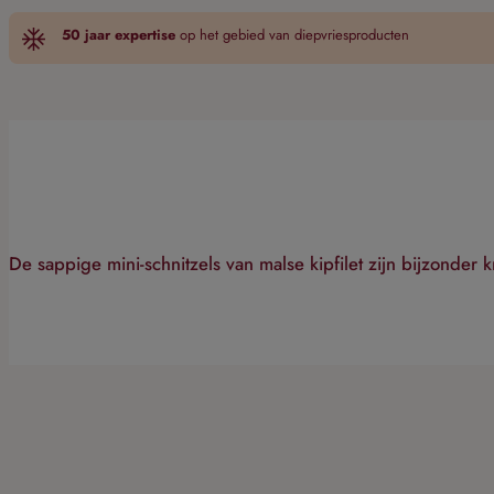
50 jaar expertise
op het gebied van diepvriesproducten
De sappige mini-schnitzels van malse kipfilet zijn bijzond