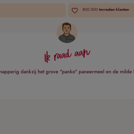
800.000
tevreden klanten
Ik raad aan
er knapperig dankzij het grove "panko" paneermeel en de mild