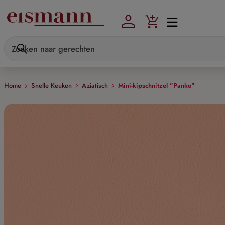
Skip to main content
Home
Snelle Keuken
Aziatisch
Mini-kipschnitzel "Panko"