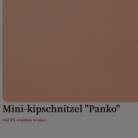
Mini-kipschnitzel "Panko"
Met 8% vloeibare kruiden.