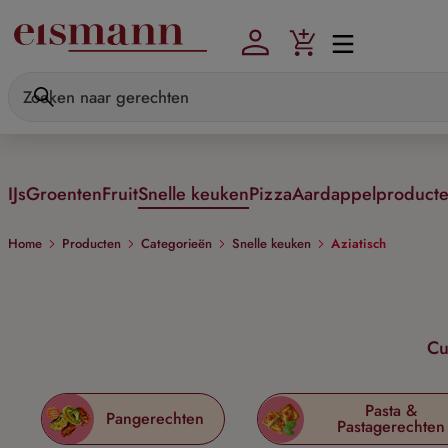
Skip to main content
IJs
Groenten
Fruit
Snelle keuken
Pizza
Aardappelproduct
Home
Producten
Categorieën
Snelle keuken
Aziatisch
Cu
Pasta &
Pangerechten
Pastagerechten