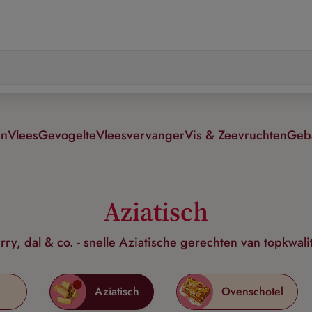
en
Vlees
Gevogelte
Vleesvervanger
Vis & Zeevruchten
Geb
Aziatisch
rry, dal & co. - snelle Aziatische gerechten van topkwalit
Aziatisch
Ovenschotel