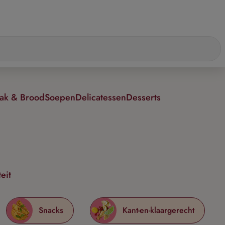
ak & Brood
Soepen
Delicatessen
Desserts
eit
Snacks
Kant-en-klaargerecht