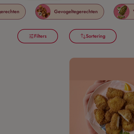
gerechten
Gevogeltegerechten
Filters
Sortering