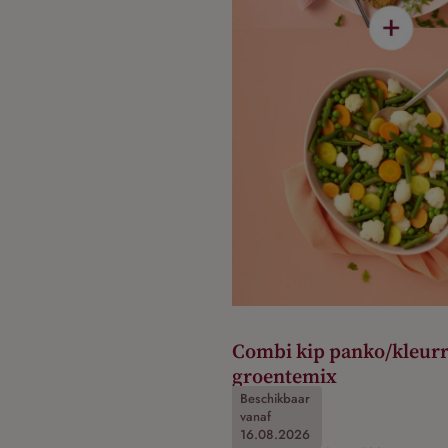
Combi kip panko/kleurr
groentemix
Beschikbaar
Art.-Nr. 31120
vanaf
21,78 €
16.08.2026