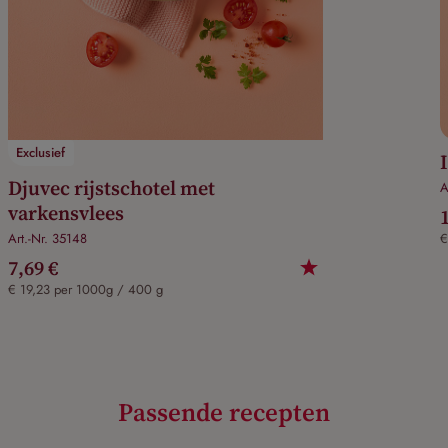
Exclusief
Djuvec rijstschotel met
A
varkensvlees
Art.-Nr. 35148
€
7,69 €
€ 19,23 per 1000g / 400 g
Passende recepten