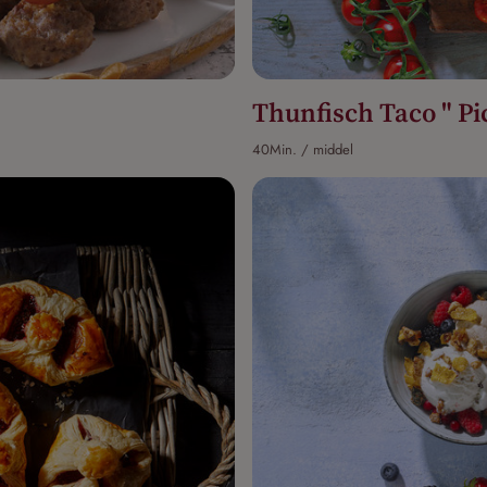
Thunfisch Taco " Pi
40Min. / middel