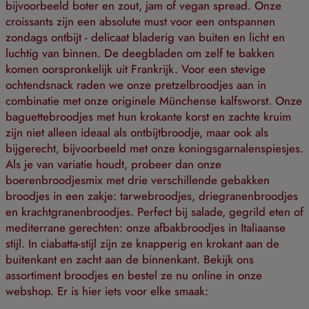
bijvoorbeeld boter en zout, jam of vegan spread. Onze
croissants zijn een absolute must voor een ontspannen
zondags ontbijt - delicaat bladerig van buiten en licht en
luchtig van binnen. De deegbladen om zelf te bakken
komen oorspronkelijk uit Frankrijk. Voor een stevige
ochtendsnack raden we onze pretzelbroodjes aan in
combinatie met onze originele Münchense kalfsworst. Onze
baguettebroodjes met hun krokante korst en zachte kruim
zijn niet alleen ideaal als ontbijtbroodje, maar ook als
bijgerecht, bijvoorbeeld met onze koningsgarnalenspiesjes.
Als je van variatie houdt, probeer dan onze
boerenbroodjesmix met drie verschillende gebakken
broodjes in een zakje: tarwebroodjes, driegranenbroodjes
en krachtgranenbroodjes. Perfect bij salade, gegrild eten of
mediterrane gerechten: onze afbakbroodjes in Italiaanse
stijl. In ciabatta-stijl zijn ze knapperig en krokant aan de
buitenkant en zacht aan de binnenkant. Bekijk ons
assortiment broodjes en bestel ze nu online in onze
webshop. Er is hier iets voor elke smaak: