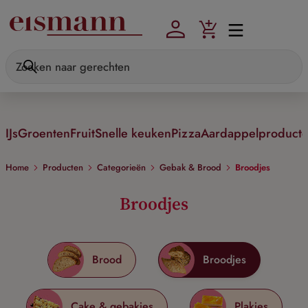
Skip to main content
IJs
Groenten
Fruit
Snelle keuken
Pizza
Aardappelproduct
Home
Producten
Categorieën
Gebak & Brood
Broodjes
Broodjes
Brood
Broodjes
Cake & gebakjes
Plakjes