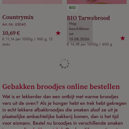
BIO
Countrymix
BIO Tarwebrood
Nog
Art.-Nr. 65040
Art.-Nr. 65092
beschikbaar
10,69 €
tot
5,99 €
€ 11,14 per 1000g / 960 g, 12
15.08.2026
stuks
€ 14,98 per 1000g / 400 g
Gebakken broodjes online bestellen
Wat is er lekkerder dan een ontbijt met warme broodjes
vers uit de oven? Als je honger hebt en trek hebt gekregen
in echt lekkere afbakbroodjes die smaken alsof ze uit je
plaatselijke ambachtelijke bakkerij komen, dan is het tijd
voor eismann. Bestel nu broodjes in verschillende smaken