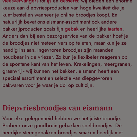
vleesvervangers
tot
ijs
en
desserts
: wij bieden een enorme
keuze aan diepvriesproducten van hoge kwaliteit die je
kunt bestellen wanneer je online broodjes koopt. En
natuurlijk bevat ons eismann-assortiment ook andere
bakkerijproducten zoals fijn
gebak
en heerlijke
taarten
.
Anders dan bij een bezorgservice van de bakker hoef je
de broodjes niet meteen vers op te eten, maar kun je ze
handig inslaan. Ingevroren broodjes zijn maanden
houdbaar in de vriezer. Zo kun je flexibeler reageren op
de spontane kant van het leven. Krakelingen, meergranen,
graanvrij - wij kunnen het bakken. eismann heeft een
speciaal assortiment en selectie van diepgevroren
bakwaren voor je waar je dol op zult zijn.
Diepvriesbroodjes van eismann
Voor elke gelegenheid hebben we het juiste broodje.
Probeer onze goudbruin gebakken speltbroodjes: De
heerlijke steengebakken broodjes smaken heerlijk met