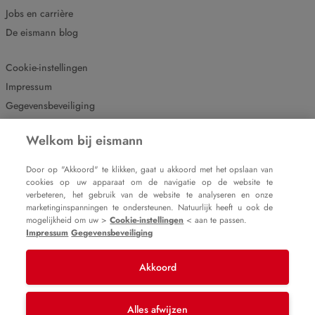
Jobs en carrière
De eismann blog
Cookie-instellingen
Impressum
Gegevensbeveiliging
Welkom bij eismann
Door op "Akkoord" te klikken, gaat u akkoord met het opslaan van
cookies op uw apparaat om de navigatie op de website te
verbeteren, het gebruik van de website te analyseren en onze
marketinginspanningen te ondersteunen. Natuurlijk heeft u ook de
mogelijkheid om uw >
Cookie-instellingen
< aan te passen.
Impressum
Gegevensbeveiliging
© 2007 – 2025
eismann b.v.
Akkoord
Alles afwijzen