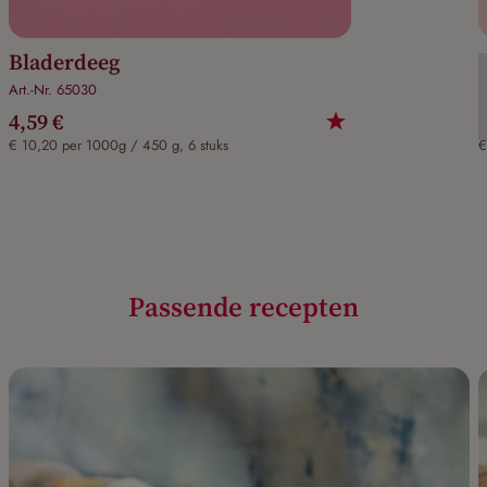
Bladerdeeg
Art.-Nr. 65030
A
4,59 €
€ 10,20 per 1000g / 450 g, 6 stuks
€
Passende recepten