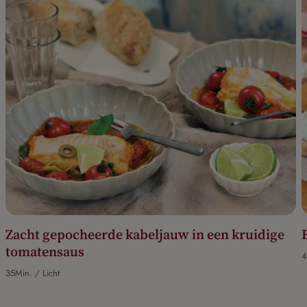
Zacht gepocheerde kabeljauw in een kruidige
tomatensaus
4
35Min. / Licht