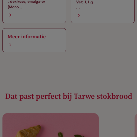
, dextrose, emulgator
Vet: 1,1 g
(Mono...
...
Meer informatie
Dat past perfect bij Tarwe stokbrood