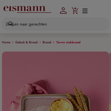
Skip to main content
Home
Gebak & Brood
Brood
Tarwe stokbrood