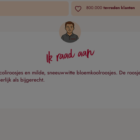
800.000
tevreden klanten
Ik raad aan
coliroosjes en milde, sneeuwwitte bloemkoolroosjes. De roosj
lijk als bijgerecht.