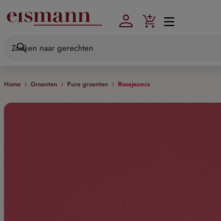
Skip to main content
Home
Groenten
Pure groenten
Roosjesmix