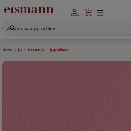
Skip to main content
Home
Ijs
Dessertijs
IJspralines