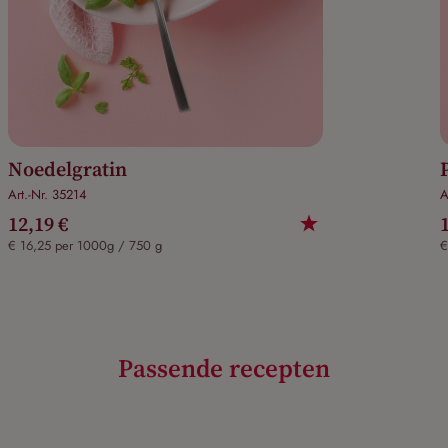
Noedelgratin
Art.-Nr. 35214
A
12,19 €
€ 16,25 per 1000g / 750 g
€
Passende recepten