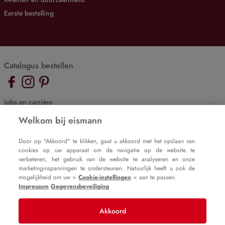
Eerste bestelling
Catalogus bestellen
Jobs en carrière
De eismann blog
Welkom bij eismann
Cookie-instellingen
Door op "Akkoord" te klikken, gaat u akkoord met het opslaan van
cookies op uw apparaat om de navigatie op de website te
Impressum
verbeteren, het gebruik van de website te analyseren en onze
Gegevensbeveiliging
marketinginspanningen te ondersteunen. Natuurlijk heeft u ook de
mogelijkheid om uw >
Cookie-instellingen
< aan te passen.
Impressum
Gegevensbeveiliging
Akkoord