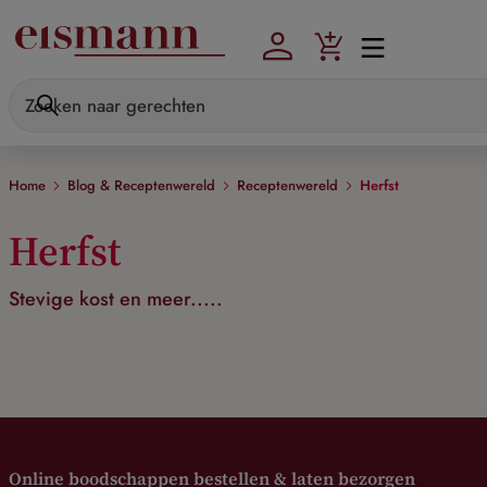
Skip to main content
Home
Blog & Receptenwereld
Receptenwereld
Herfst
Herfst
Stevige kost en meer.....
Online boodschappen bestellen & laten bezorgen