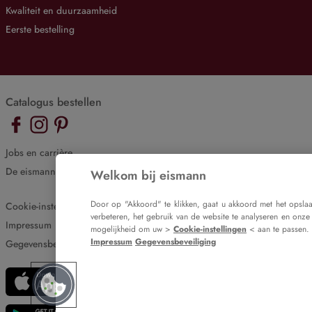
Kwaliteit en duurzaamheid
Eerste bestelling
Catalogus bestellen
Jobs en carrière
De eismann blog
Welkom bij eismann
Door op "Akkoord" te klikken, gaat u akkoord met het opsla
Cookie-instellingen
verbeteren, het gebruik van de website te analyseren en onze
Impressum
mogelijkheid om uw >
Cookie-instellingen
< aan te passen.
Impressum
Gegevensbeveiliging
Gegevensbeveiliging