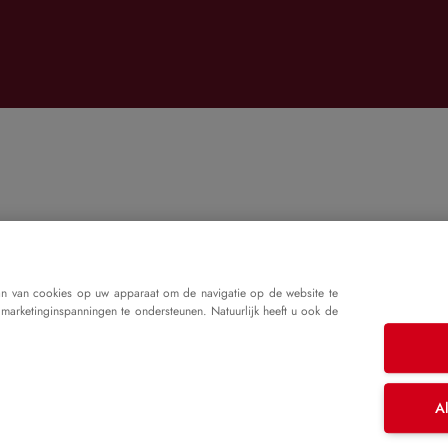
an van cookies op uw apparaat om de navigatie op de website te
 marketinginspanningen te ondersteunen. Natuurlijk heeft u ook de
Al