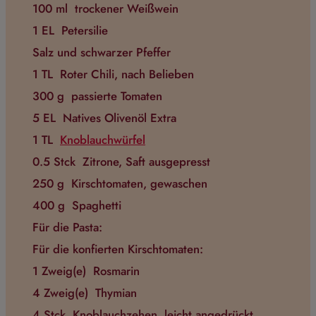
100 ml
trockener Weißwein
1 EL
Petersilie
Salz und schwarzer Pfeffer
1 TL
Roter Chili, nach Belieben
300 g
passierte Tomaten
5 EL
Natives Olivenöl Extra
1 TL
Knoblauchwürfel
0.5 Stck
Zitrone, Saft ausgepresst
250 g
Kirschtomaten, gewaschen
400 g
Spaghetti
Für die Pasta:
Für die konfierten Kirschtomaten:
1 Zweig(e)
Rosmarin
4 Zweig(e)
Thymian
4 Stck
Knoblauchzehen, leicht angedrückt