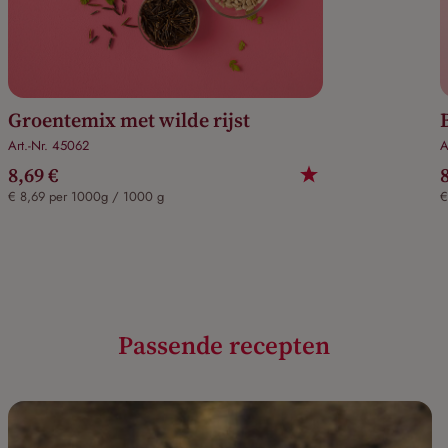
Groentemix met wilde rijst
Art.-Nr. 45062
A
8,69 €
€ 8,69 per 1000g / 1000 g
€
Passende recepten