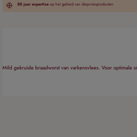
50 jaar expertise
op het gebied van diepvriesproducten
Mild gekruide braadworst van varkensvlees. Voor optimale 