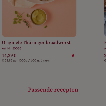
Originele Thüringer braadworst
Art.-Nr. 50026
A
14,29 €
€ 23,82 per 1000g / 600 g, 6 stuks
€
Passende recepten