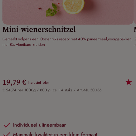
Mini-wienerschnitzel
Gemaakt volgens een Oostenrijks recept met 40% paneermeel,voorgebakken,
G
met 8% vloeibare kruiden
m
19,79 €
Inclusief btw.
€ 24,74 per 1000g / 800 g, ca. 14 stuks /
Art.-Nr. 50036
Individueel uitneembaar
Maximale kwaliteit in een klein formaat