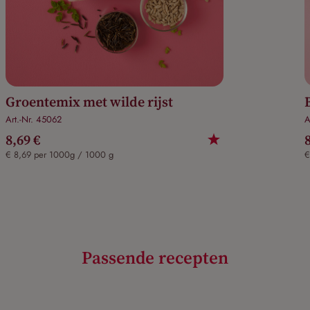
Groentemix met wilde rijst
Art.-Nr. 45062
A
8,69 €
€ 8,69 per 1000g / 1000 g
€
Passende recepten