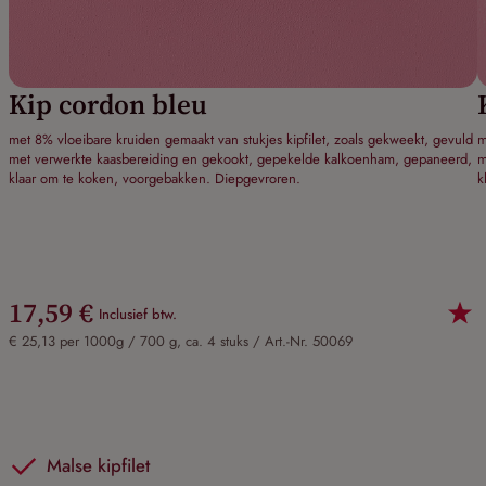
Kip cordon bleu
met 8% vloeibare kruiden gemaakt van stukjes kipfilet, zoals gekweekt, gevuld
m
met verwerkte kaasbereiding en gekookt, gepekelde kalkoenham, gepaneerd,
m
klaar om te koken, voorgebakken. Diepgevroren.
k
17,59 €
Inclusief btw.
€ 25,13 per 1000g / 700 g, ca. 4 stuks /
Art.-Nr. 50069
Malse kipfilet