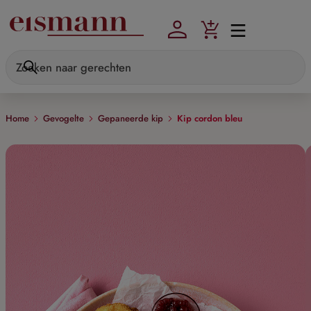
Skip to main content
Home
Gevogelte
Gepaneerde kip
Kip cordon bleu