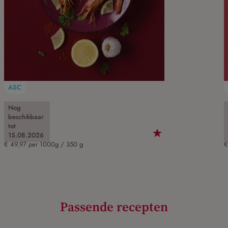
ASC
Gambas
Nog
beschikbaar
Art.-Nr. 60078
A
tot
17,49 €
15.08.2026
€ 49,97 per 1000g / 350 g
€
Passende recepten