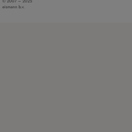
© 2007 – 2025
eismann b.v.