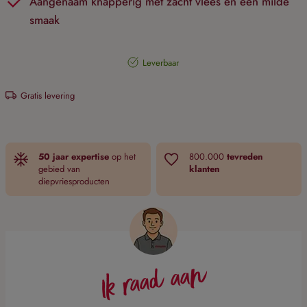
Aangenaam knapperig met zacht vlees en een milde
smaak
Leverbaar
Gratis levering
50 jaar expertise
op het
800.000
tevreden
gebied van
klanten
diepvriesproducten
Ik raad aan