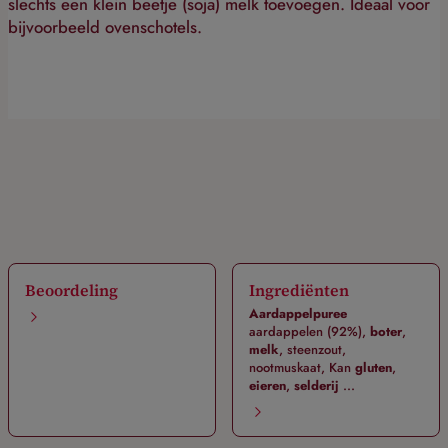
slechts een klein beetje (soja) melk toevoegen. Ideaal voor
bijvoorbeeld ovenschotels.
Beoordeling
Ingrediënten
Aardappelpuree
aardappelen (92%),
boter
,
melk
, steenzout,
nootmuskaat, Kan
gluten
,
eieren
,
selderij
...