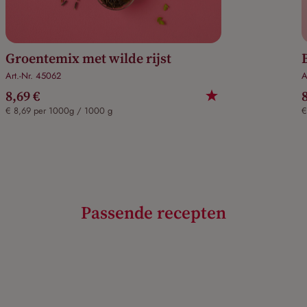
Groentemix met wilde rijst
Art.-Nr. 45062
A
8,69 €
€ 8,69 per 1000g / 1000 g
€
Passende recepten