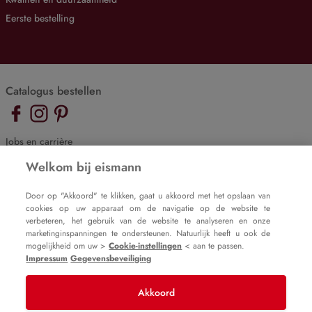
Eerste bestelling
Catalogus bestellen
Jobs en carrière
De eismann blog
Welkom bij eismann
Cookie-instellingen
Door op "Akkoord" te klikken, gaat u akkoord met het opslaan van
cookies op uw apparaat om de navigatie op de website te
Impressum
verbeteren, het gebruik van de website te analyseren en onze
Gegevensbeveiliging
marketinginspanningen te ondersteunen. Natuurlijk heeft u ook de
mogelijkheid om uw >
Cookie-instellingen
< aan te passen.
Impressum
Gegevensbeveiliging
Akkoord