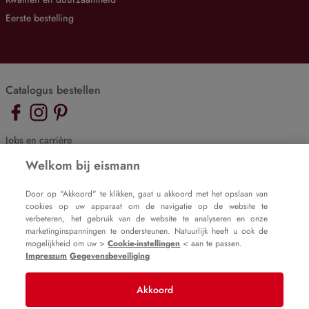
Eerste bestelling
Catalogus bestellen
Jobs en carrière
De eismann blog
Welkom bij eismann
Cookie-instellingen
Door op "Akkoord" te klikken, gaat u akkoord met het opslaan van
cookies op uw apparaat om de navigatie op de website te
Impressum
verbeteren, het gebruik van de website te analyseren en onze
Gegevensbeveiliging
marketinginspanningen te ondersteunen. Natuurlijk heeft u ook de
mogelijkheid om uw >
Cookie-instellingen
< aan te passen.
Impressum
Gegevensbeveiliging
Akkoord