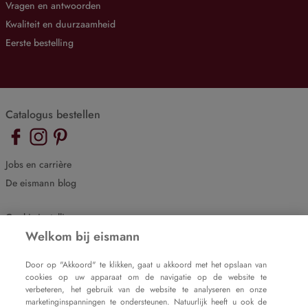
Vragen en antwoorden
Kwaliteit en duurzaamheid
Eerste bestelling
Catalogus bestellen
Jobs en carrière
De eismann blog
Cookie-instellingen
Welkom bij eismann
Impressum
Gegevensbeveiliging
Door op "Akkoord" te klikken, gaat u akkoord met het opslaan van
cookies op uw apparaat om de navigatie op de website te
verbeteren, het gebruik van de website te analyseren en onze
marketinginspanningen te ondersteunen. Natuurlijk heeft u ook de