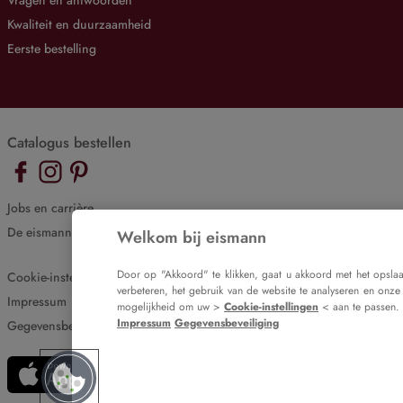
Vragen en antwoorden
Kwaliteit en duurzaamheid
Eerste bestelling
Catalogus bestellen
Jobs en carrière
De eismann blog
Welkom bij eismann
Door op "Akkoord" te klikken, gaat u akkoord met het opsla
Cookie-instellingen
verbeteren, het gebruik van de website te analyseren en onze
Impressum
mogelijkheid om uw >
Cookie-instellingen
< aan te passen.
Impressum
Gegevensbeveiliging
Gegevensbeveiliging