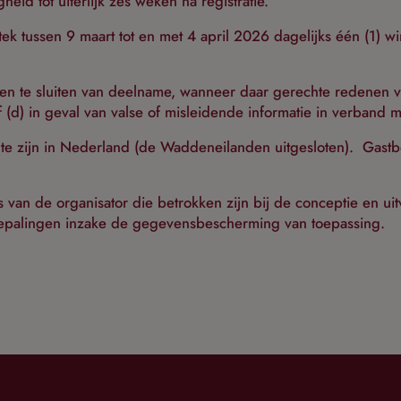
id tot uiterlijk zes weken na registratie.
stek tussen 9 maart tot en met 4 april 2026 dagelijks één (1) w
ten te sluiten van deelname, wanneer daar gerechte redenen voo
d) in geval van valse of misleidende informatie in verband 
e zijn in Nederland (de Waddeneilanden uitgesloten). Gastbest
an de organisator die betrokken zijn bij de conceptie en uit
 bepalingen inzake de gegevensbescherming van toepassing.