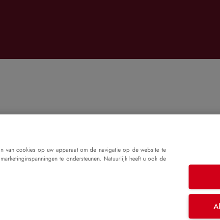
an van cookies op uw apparaat om de navigatie op de website te
 marketinginspanningen te ondersteunen. Natuurlijk heeft u ook de
Al