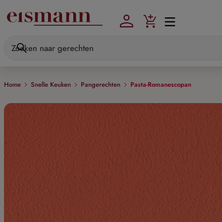
Skip to main content
Home
Snelle Keuken
Pangerechten
Pasta-Romanescopan