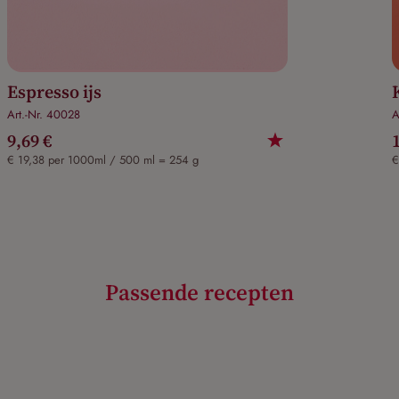
Espresso ijs
Art.-Nr. 40028
A
9,69 €
€ 19,38 per 1000ml / 500 ml = 254 g
€
Passende recepten