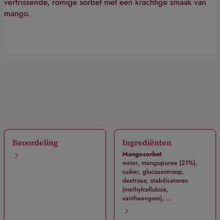
verfrissende, romige sorbet met een krachtige smaak van
mango.
Beoordeling
Ingrediënten
Mangosorbet
water, mangopuree (21%),
suiker, glucosestroop,
dextrose, stabilisatoren
(methylcellulose,
xanthaangom), ...