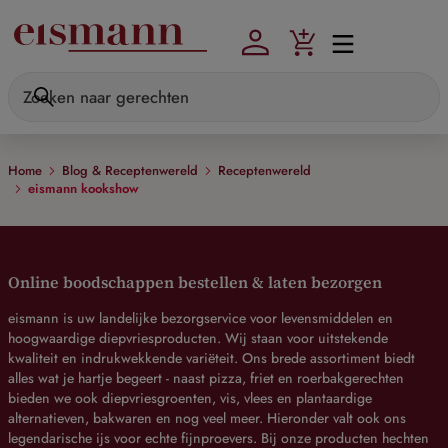
Skip to main content
Home
Blog & Receptenwereld
Receptenwereld
eismann kookshow
Online boodschappen bestellen & laten bezorgen
eismann is uw landelijke bezorgservice voor levensmiddelen en
hoogwaardige diepvriesproducten. Wij staan voor uitstekende
kwaliteit en indrukwekkende variëteit. Ons brede assortiment biedt
alles wat je hartje begeert - naast pizza, friet en roerbakgerechten
bieden we ook diepvriesgroenten, vis, vlees en plantaardige
alternatieven, bakwaren en nog veel meer. Hieronder valt ook ons
legendarische ijs voor echte fijnproevers. Bij onze producten hechten