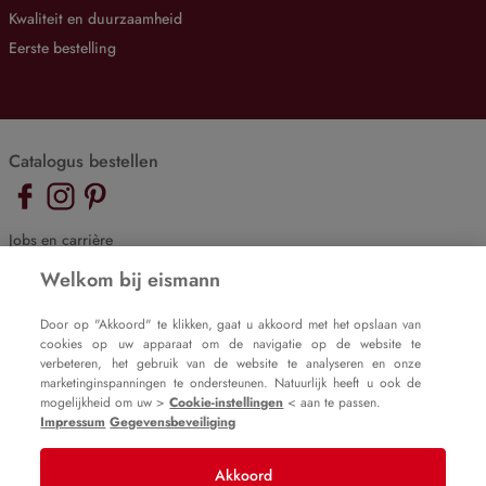
Kwaliteit en duurzaamheid
Eerste bestelling
Catalogus bestellen
Jobs en carrière
De eismann blog
Welkom bij eismann
Cookie-instellingen
Door op "Akkoord" te klikken, gaat u akkoord met het opslaan van
cookies op uw apparaat om de navigatie op de website te
Impressum
verbeteren, het gebruik van de website te analyseren en onze
Gegevensbeveiliging
marketinginspanningen te ondersteunen. Natuurlijk heeft u ook de
mogelijkheid om uw >
Cookie-instellingen
< aan te passen.
Impressum
Gegevensbeveiliging
Akkoord