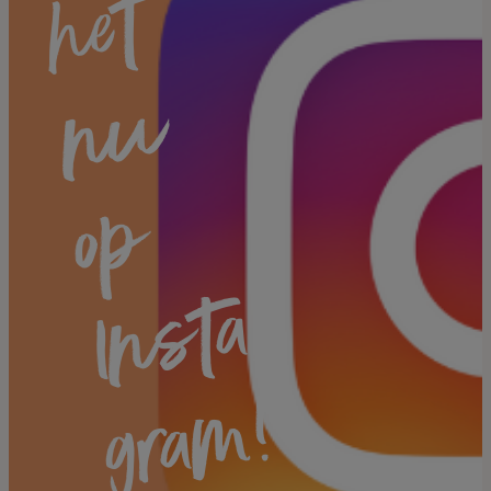
t
u
p
a
!