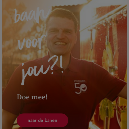
n
r
!
Doe mee!
naar de banen