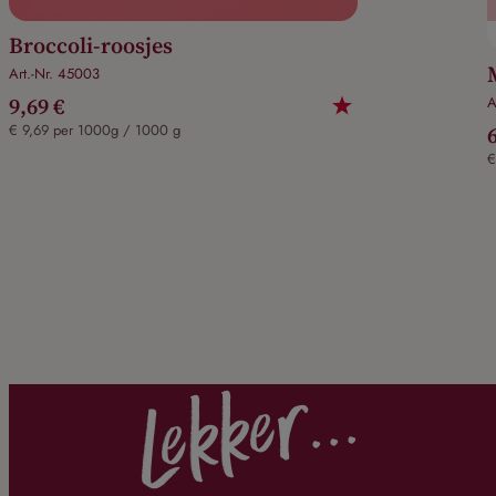
Broccoli-roosjes
Art.-Nr. 45003
9,69 €
A
€ 9,69 per 1000g / 1000 g
€
Lekker...