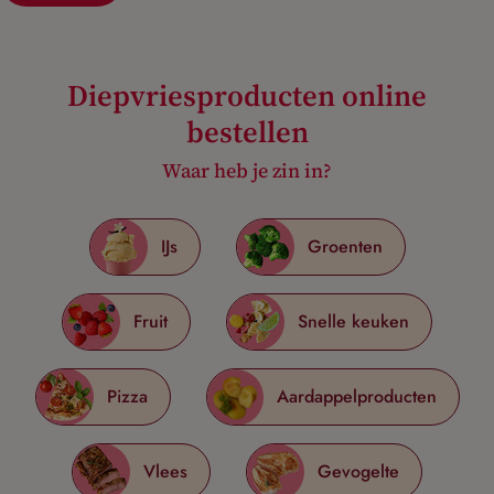
Diepvriesproducten online
bestellen
Waar heb je zin in?
IJs
Groenten
Fruit
Snelle keuken
Pizza
Aardappelproducten
Vlees
Gevogelte