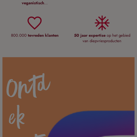
veganistisch
...
800.000
tevreden klanten
50 jaar expertise
op het gebied
van diepvriesproducten
O
n
t
d
e
h
e
n
o
I
n
s
t
g
r
a
m
k