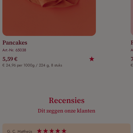
Pancakes
Art.-Nr. 65038
A
5,59 €
€ 24,96 per 1000g / 224 g, 8 stuks
€
Recensies
Dit zeggen onze klanten
G. C. Mattheüs