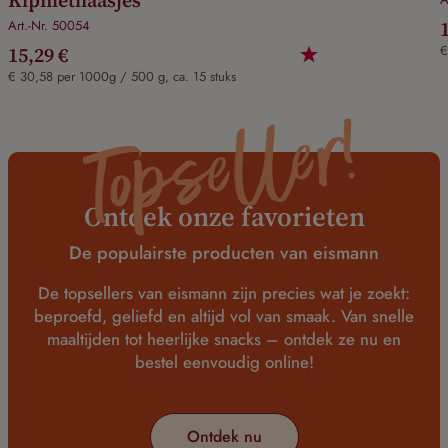
Art.-Nr. 50054
15,29 €
€
€ 30,58 per 1000g / 500 g, ca. 15 stuks
Topseller!
Ontdek onze favorieten
De populairste producten van eismann
De topsellers van eismann zijn precies wat je zoekt:
beproefd, geliefd en altijd vol van smaak. Van snelle
maaltijden tot heerlijke snacks – ontdek ze nu en
bestel eenvoudig online!
Ontdek nu