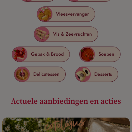
Vleesvervanger
Vis & Zeevruchten
Gebak & Brood
Soepen
Delicatessen
Desserts
Actuele aanbiedingen en acties
catalogus