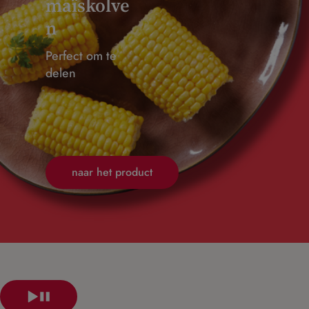
maïskolve
n
Perfect om te
delen
naar het product